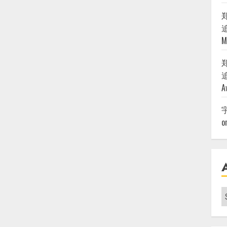
追
M
追
A
o
A
|