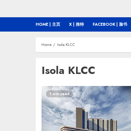
HOME | 主页
X | 推特
FACEBOOK | 脸书
Home
Isola KLCC
Isola KLCC
1 min read