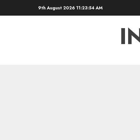
Skip
9th August 2026
11:23:55 AM
to
content
I