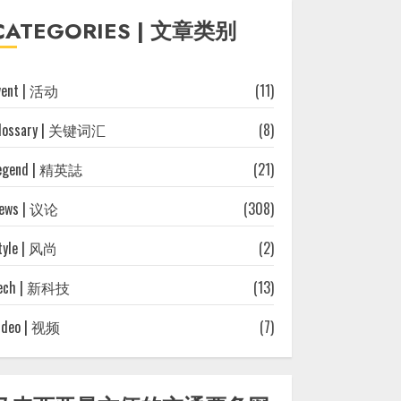
往
CATEGORIES | 文章类别
文
章
vent | 活动
(11)
lossary | 关键词汇
(8)
egend | 精英誌
(21)
ews | 议论
(308)
tyle | 风尚
(2)
ech | 新科技
(13)
ideo | 视频
(7)