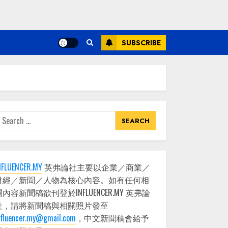
SUBSCRIBE
earch
or:
NFLUENCER.MY
英弗論社主要以企業／商業／
財經／新聞／人物為核心內容。如有任何相
關內容新聞稿欲刊登於INFLUENCER.MY 英弗論
社，請將新聞稿與相關照片發至
nfluencer.my@gmail.com
，中文新聞稿會給予