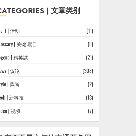
往
CATEGORIES | 文章类别
文
章
vent | 活动
(11)
lossary | 关键词汇
(8)
egend | 精英誌
(21)
ews | 议论
(308)
tyle | 风尚
(2)
ech | 新科技
(13)
ideo | 视频
(7)