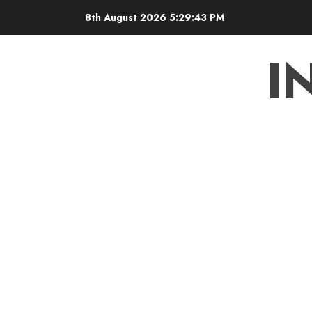
Skip
8th August 2026
5:29:43 PM
to
content
I