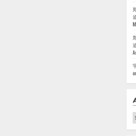
追
M
追
A
o
A
|