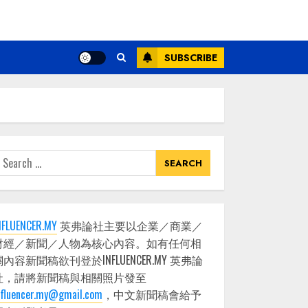
SUBSCRIBE
earch
or:
NFLUENCER.MY
英弗論社主要以企業／商業／
財經／新聞／人物為核心內容。如有任何相
關內容新聞稿欲刊登於INFLUENCER.MY 英弗論
社，請將新聞稿與相關照片發至
nfluencer.my@gmail.com
，中文新聞稿會給予