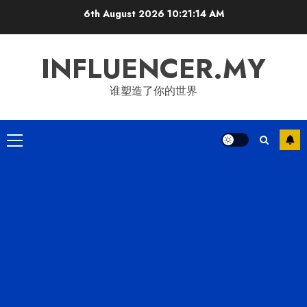
Skip
6th August 2026
10:21:15 AM
to
content
INFLUENCER.MY
谁塑造了你的世界
Primary
Menu