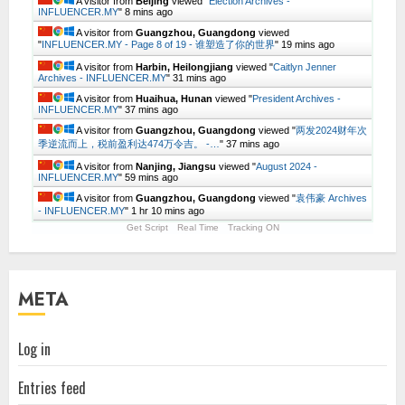
A visitor from
Beijing
viewed "
Election Archives -
INFLUENCER.MY
"
8 mins ago
A visitor from
Guangzhou, Guangdong
viewed
"
INFLUENCER.MY - Page 8 of 19 - 谁塑造了你的世界
"
19 mins ago
A visitor from
Harbin, Heilongjiang
viewed "
Caitlyn Jenner
Archives - INFLUENCER.MY
"
31 mins ago
A visitor from
Huaihua, Hunan
viewed "
President Archives -
INFLUENCER.MY
"
37 mins ago
A visitor from
Guangzhou, Guangdong
viewed "
两发2024财年次
季逆流而上，税前盈利达474万令吉。 -…
"
37 mins ago
A visitor from
Nanjing, Jiangsu
viewed "
August 2024 -
INFLUENCER.MY
"
59 mins ago
A visitor from
Guangzhou, Guangdong
viewed "
袁伟豪 Archives
- INFLUENCER.MY
"
1 hr 10 mins ago
Get Script
Real Time
Tracking ON
META
Log in
Entries feed