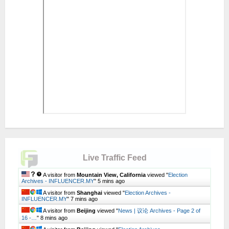
Live Traffic Feed
A visitor from
Mountain View, California
viewed "
Election
Archives - INFLUENCER.MY
"
5 mins ago
A visitor from
Shanghai
viewed "
Election Archives -
INFLUENCER.MY
"
7 mins ago
A visitor from
Beijing
viewed "
News | 议论 Archives - Page 2 of
16 -…
"
8 mins ago