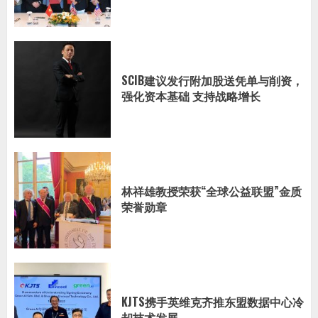
SCIB建议发行附加股送凭单与削资，
强化资本基础 支持战略增长
林祥雄教授荣获“全球公益联盟”金质
荣誉勋章
KJTS携手英维克齐推东盟数据中心冷
却技术发展