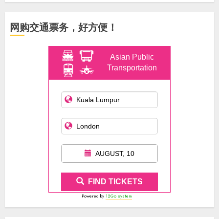
网购交通票务，好方便！
Asian Public
Transportation
AUGUST, 10
FIND TICKETS
Powered by
12Go system