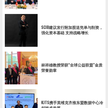
SCIB建议发行附加股送凭单与削资，
强化资本基础 支持战略增长
林祥雄教授荣获“全球公益联盟”金质
荣誉勋章
KJTS携手英维克齐推东盟数据中心冷
却技术发展