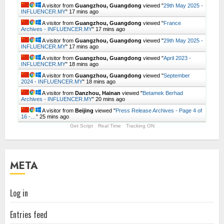
A visitor from
Guangzhou, Guangdong
viewed "
29th May 2025 -
INFLUENCER.MY
"
17 mins ago
A visitor from
Guangzhou, Guangdong
viewed "
France
Archives - INFLUENCER.MY
"
17 mins ago
A visitor from
Guangzhou, Guangdong
viewed "
29th May 2025 -
INFLUENCER.MY
"
17 mins ago
A visitor from
Guangzhou, Guangdong
viewed "
April 2023 -
INFLUENCER.MY
"
18 mins ago
A visitor from
Guangzhou, Guangdong
viewed "
September
2024 - INFLUENCER.MY
"
18 mins ago
A visitor from
Danzhou, Hainan
viewed "
Betamek Berhad
Archives - INFLUENCER.MY
"
20 mins ago
A visitor from
Beijing
viewed "
Press Release Archives - Page 4 of
16 -…
"
25 mins ago
Get Script
Real Time
Tracking ON
META
Log in
Entries feed