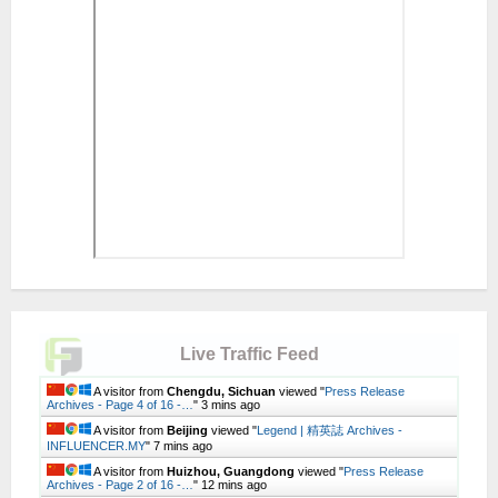
Live Traffic Feed
A visitor from
Chengdu, Sichuan
viewed "
Press Release
Archives - Page 4 of 16 -…
"
3 mins ago
A visitor from
Beijing
viewed "
Legend | 精英誌 Archives -
INFLUENCER.MY
"
7 mins ago
A visitor from
Huizhou, Guangdong
viewed "
Press Release
Archives - Page 2 of 16 -…
"
12 mins ago