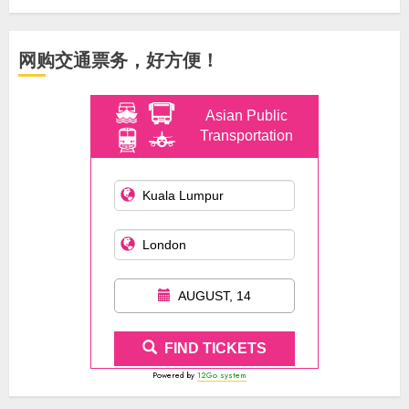
网购交通票务，好方便！
Asian Public
Transportation
AUGUST, 14
FIND TICKETS
Powered by
12Go system