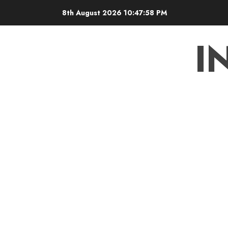
Skip
8th August 2026
10:47:59 PM
to
content
I