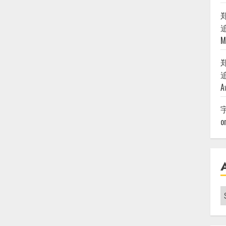
追
M
追
A
o
A
|