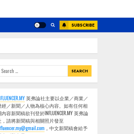
SUBSCRIBE
earch
or:
NFLUENCER.MY
英弗論社主要以企業／商業／
財經／新聞／人物為核心內容。如有任何相
關內容新聞稿欲刊登於INFLUENCER.MY 英弗論
社，請將新聞稿與相關照片發至
nfluencer.my@gmail.com
，中文新聞稿會給予