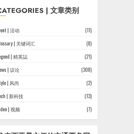
往
CATEGORIES | 文章类别
文
章
vent | 活动
(11)
lossary | 关键词汇
(8)
egend | 精英誌
(21)
ews | 议论
(308)
tyle | 风尚
(2)
ech | 新科技
(13)
ideo | 视频
(7)