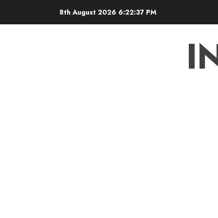
Skip
8th August 2026
6:22:38 PM
to
content
I