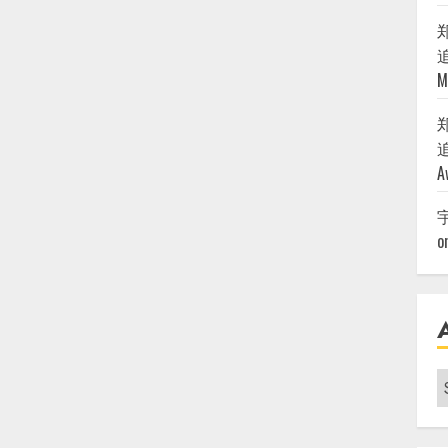
追
M
追
A
o
A
|