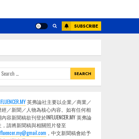
SUBSCRIBE
earch
or:
NFLUENCER.MY
英弗論社主要以企業／商業／
財經／新聞／人物為核心內容。如有任何相
關內容新聞稿欲刊登於INFLUENCER.MY 英弗論
社，請將新聞稿與相關照片發至
nfluencer.my@gmail.com
，中文新聞稿會給予