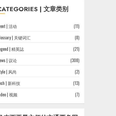
往
CATEGORIES | 文章类别
文
章
vent | 活动
(11)
lossary | 关键词汇
(8)
egend | 精英誌
(21)
ews | 议论
(308)
tyle | 风尚
(2)
ech | 新科技
(13)
ideo | 视频
(7)