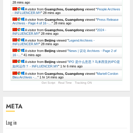
28 mins ago
A visitor from
Guangzhou, Guangdong
viewed "
People Archives
- INFLUENCER.MY
"
28 mins ago
A visitor from
Guangzhou, Guangdong
viewed "
Press Release
Archives - Page 4 of 16 -…
"
28 mins ago
A visitor from
Guangzhou, Guangdong
viewed "
2024 -
INFLUENCER.MY
"
28 mins ago
A visitor from
Beijing
viewed "
Legend Archives -
INFLUENCER.MY
"
28 mins ago
A visitor from
Beijing
viewed "
News | 议论 Archives - Page 2 of
16 -…
"
41 mins ago
A visitor from
Beijing
viewed "
IPO 是什么意思？马来西亚的IPO是
如何运作？ - INFLUENCER.MY
"
1 hr 6 mins ago
A visitor from
Guangzhou, Guangdong
viewed "
Martell Cordon
Bleu Archives -…
"
1 hr 14 mins ago
Get Script
Real Time
Tracking ON
META
Log in