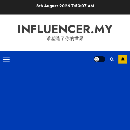
Skip
8th August 2026
7:53:08 AM
to
content
INFLUENCER.MY
谁塑造了你的世界
Primary
Menu