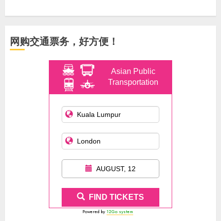
网购交通票务，好方便！
Asian Public
Transportation
AUGUST, 12
FIND TICKETS
Powered by
12Go system