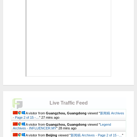
Live Traffic Feed
A visitor from
Guangzhou, Guangdong
viewed "
新闻稿 Archives
- Page 2 of 15 -…
"
27 mins ago
A visitor from
Guangzhou, Guangdong
viewed "
Legend
Archives - INFLUENCER.MY
"
28 mins ago
A visitor from
Beijing
viewed "
新闻稿 Archives - Page 2 of 15 -…
"