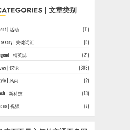
往
CATEGORIES | 文章类别
文
章
vent | 活动
(11)
lossary | 关键词汇
(8)
egend | 精英誌
(21)
ews | 议论
(308)
tyle | 风尚
(2)
ech | 新科技
(13)
ideo | 视频
(7)