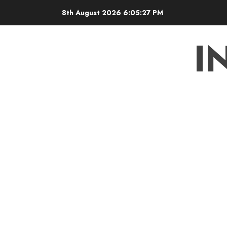
Skip
8th August 2026
6:05:29 PM
to
content
I