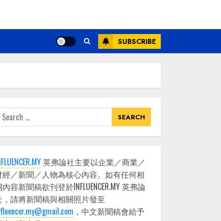
SUBSCRIBE
earch
or:
NFLUENCER.MY
英弗論社主要以企業／商業／
財經／新聞／人物為核心內容。如有任何相
關內容新聞稿欲刊登於INFLUENCER.MY 英弗論
社，請將新聞稿與相關照片發至
nfluencer.my@gmail.com
，中文新聞稿會給予