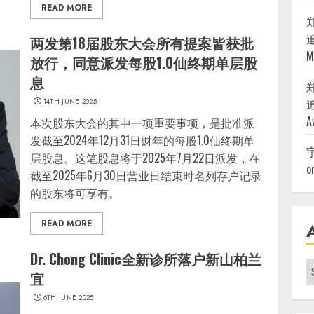
READ MORE
追
两发第18届股东大会所有提案皆获批
M
放行，同意派发每股1.0仙终期单层股
息
追
14TH JUNE 2025
A
本次股东大会的其中一项重要事项，是批准派
发截至2024年12月31日财年的每股1.0仙终期单
层股息。这笔股息将于2025年7月22日派发，在
o
截至2025年6月30日营业日结束时名列存户记录
的股东将可享有。
READ MORE
Dr. Chong Clinic全新诊所落户新山柏兰
A
宜
|
6TH JUNE 2025