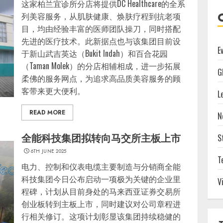
这家柏兰宜诊所分店将提供DC Healthcare的全系
列美容服务，从肌肤健康、焕肤疗程到抗老项
目，均由经验丰富的医师团队操刀，同时搭配
先进的医疗技术。此新据点也与该集团目前设
E
于新山武吉英达（Bukit Indah）和百合花园
（Taman Molek）的分店相辅相成，进一步拓展
G
柔佛的服务网点，为追求高品质美容服务的顾
客带来更大便利。
L
READ MORE
N
全能科技集团拟转向马交所主板上市
S
6TH JUNE 2025
T
电力、控制和仪表电缆主要制造与分销商全能
科技集团今日公布启动一项极为关键的企业里
V
程碑，计划从目前身处的马来西亚证券交易所
创业板转到主板上市，同时建议对公司章程进
行相关修订。这项计划彰显该集团持续稳健的