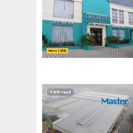
News | 议论
1 min read