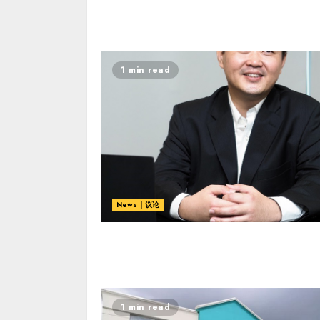
1 min read
News | 议论
1 min read