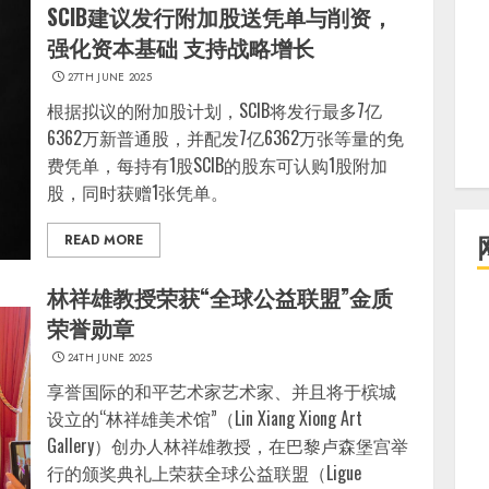
SCIB建议发行附加股送凭单与削资，
强化资本基础 支持战略增长
27TH JUNE 2025
根据拟议的附加股计划，SCIB将发行最多7亿
6362万新普通股，并配发7亿6362万张等量的免
费凭单，每持有1股SCIB的股东可认购1股附加
股，同时获赠1张凭单。
READ MORE
林祥雄教授荣获“全球公益联盟”金质
荣誉勋章
24TH JUNE 2025
享誉国际的和平艺术家艺术家、并且将于槟城
设立的“林祥雄美术馆”（Lin Xiang Xiong Art
Gallery）创办人林祥雄教授，在巴黎卢森堡宫举
行的颁奖典礼上荣获全球公益联盟（Ligue