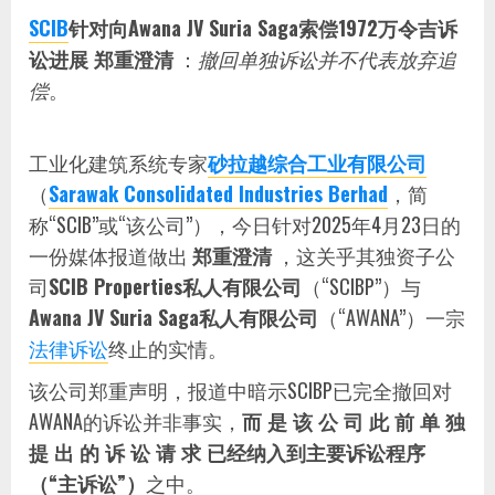
SCIB
针对向Awana JV Suria Saga索偿1972万令吉诉
讼进展 郑重澄清
：
撤回单独诉讼并不代表放弃追
偿
。
工业化建筑系统专家
砂拉越综合工业有限公司
（
Sarawak Consolidated Industries Berhad
，简
称“SCIB”或“该公司”），今日针对2025年4月23日的
一份媒体报道做出
郑重澄清
，这关乎其独资子公
司
SCIB Properties私人有限公司
（“SCIBP”）与
Awana JV Suria Saga私人有限公司
（“AWANA”）一宗
法律诉讼
终止的实情。
该公司郑重声明，报道中暗示SCIBP已完全撤回对
AWANA的诉讼并非事实，
而 是 该 公 司 此 前 单 独
提 出 的 诉 讼 请 求 已经纳入到主要诉讼程序
（“主诉讼”）
之中。