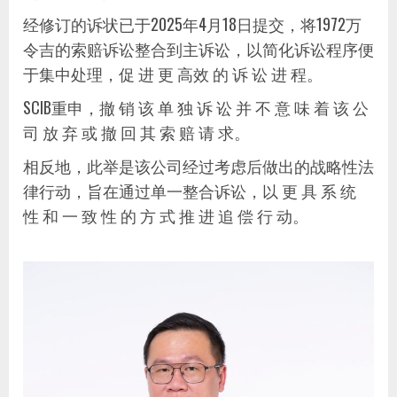
经修订的诉状已于2025年4月18日提交，将1972万
令吉的索赔诉讼整合到主诉讼，以简化诉讼程序便
于集中处理，促 进 更 高效 的 诉 讼 进 程。
SCIB重申，撤 销 该 单 独 诉 讼 并 不 意 味 着 该 公
司 放 弃 或 撤 回 其 索 赔 请 求。
相反地，此举是该公司经过考虑后做出的战略性法
律行动，旨在通过单一整合诉讼，以 更 具 系 统
性 和 一 致 性 的 方 式 推 进 追 偿 行 动。