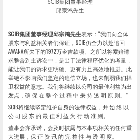
SCIB集团董事经理
邱宗鸿先生
SCIB集团董事经理邱宗鸿先生
表示：“我们向全体
股东与利益相关者们保证，SCIB仍全力以赴追回
AWANA所欠下的1972万令吉款项。之所以将索赔请
求整合到主诉讼中，是出于法律程序优化的考量，
能让我们的诉求更明确、更有力且高效地推进。此
举绝不影响我们坚定的追偿立场，也未削弱我们捍
卫权益的意志。我们将继续以公司的最佳利益为出
发点，确 保 在 整 个 过 程 中 秉 持 透 明 原 则。”
SCIB将继续坚定维护自身的法律权益，并 始 终 以
公 司 股 东 的 最 佳 利 益 为 行 动 准 则。
董事会亦承诺，会及时披露与本事项相关的任何重
大进展，保 证 资 讯 的 完 整 性 与 透 明 度。