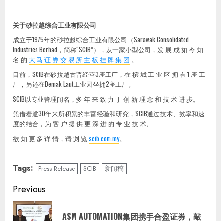
关于砂拉越综合工业有限公司
成立于1975年的砂拉越综合工业有限公司（Sarawak Consolidated
Industries Berhad，简称“SCIB”），从一家小型公司，发 展 成 如 今 知
名 的
大 马 证 券 交 易 所 主 板 挂 牌 集 团
。
目前，SCIB在砂拉越古晋经营3座工厂，在 槟 城 工 业 区 拥 有 1 座 工
厂，另还在Demak Laut工业园坐拥2座工厂。
SCIB以专业管理闻名，多 年 来 致 力 于 创 新 理 念 和 技 术 进 步。
凭借着逾30年来所积累的丰富经验和研究，SCIB通过技术、效率和速
度的结合，为 客 户 提 供 更 深 进 的 专 业 技 术。
欲 知 更 多 详 情，请 浏 览
scib.com.my
。
Tags:
Press Release
SCIB
新闻稿
Continue
Previous
Reading
ASM AUTOMATION集团携手合盈证券，敲
Pre