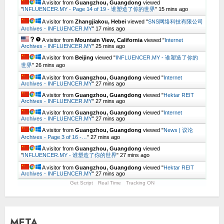
A visitor from
Guangzhou, Guangdong
viewed
"
INFLUENCER.MY - Page 14 of 19 - 谁塑造了你的世界
"
15 mins ago
A visitor from
Zhangjiakou, Hebei
viewed "
SNS网络科技有限公司
Archives - INFLUENCER.MY
"
17 mins ago
A visitor from
Mountain View, California
viewed "
Internet
Archives - INFLUENCER.MY
"
25 mins ago
A visitor from
Beijing
viewed "
INFLUENCER.MY - 谁塑造了你的
世界
"
26 mins ago
A visitor from
Guangzhou, Guangdong
viewed "
Internet
Archives - INFLUENCER.MY
"
27 mins ago
A visitor from
Guangzhou, Guangdong
viewed "
Hektar REIT
Archives - INFLUENCER.MY
"
27 mins ago
A visitor from
Guangzhou, Guangdong
viewed "
Internet
Archives - INFLUENCER.MY
"
27 mins ago
A visitor from
Guangzhou, Guangdong
viewed "
News | 议论
Archives - Page 3 of 16 -…
"
27 mins ago
A visitor from
Guangzhou, Guangdong
viewed
"
INFLUENCER.MY - 谁塑造了你的世界
"
27 mins ago
A visitor from
Guangzhou, Guangdong
viewed "
Hektar REIT
Archives - INFLUENCER.MY
"
27 mins ago
Get Script
Real Time
Tracking ON
META