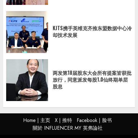
KJTS携手英维克齐推东盟数据中心冷
却技术发展
两发第18届股东大会所有提案皆获批
放行，同意派发每股1.0仙终期单层
股息
Home | 主页
X | 推特
Facebook | 脸书
關於 INFLUENCER.MY 英弗論社