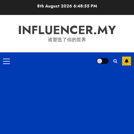
Skip
8th August 2026
6:48:56 PM
to
content
INFLUENCER.MY
谁塑造了你的世界
Primary
Menu