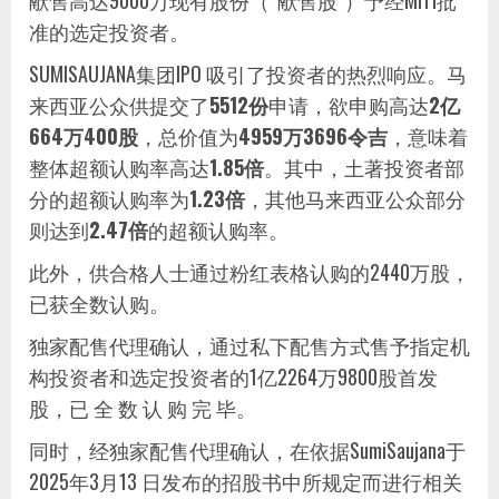
献售高达9000万现有股份（“献售股”）予经MITI批
准的选定投资者。
SUMISAUJANA集团IPO 吸引了投资者的热烈响应。马
来西亚公众供提交了
5512份
申请，欲申购高达
2亿
664万400股
，总价值为
4959万3696令吉
，意味着
整体超额认购率高达
1.85倍
。其中，土著投资者部
分的超额认购率为
1.23倍
，其他马来西亚公众部分
则达到
2.47倍
的超额认购率。
此外，供合格人士通过粉红表格认购的2440万股，
已获全数认购。
独家配售代理确认，通过私下配售方式售予指定机
构投资者和选定投资者的1亿2264万9800股首发
股，已 全 数 认 购 完 毕。
同时，经独家配售代理确认，在依据SumiSaujana于
2025年3月13 日发布的招股书中所规定而进行相关