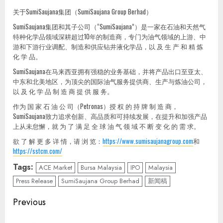
关于SumiSaujana集团（SumiSaujana Group Berhad）
SumiSaujana集团和其子公司（“SumiSaujana”）是一家在石油和天然气
特种化学品领域深耕超过10年的制造商，专门为油气领域的上游、中
游和下游行业调配、制造和供应钻井液化学品，以 及 生 产 和 精 炼
化 学 品。
SumiSaujana在马来西亚拥有强稳的业务基础，并将产品出口至亚太、
中东和北美地区，为顶尖的国际油气服务提供商、生产与炼油公司，
以 及 化 学 品 制 造 商 提 供 服 务。
作为 国 家 石 油 公 司（Petronas）授 权 的 持 牌 制 造 商，
SumiSaujana致力追求创新、高品质和可持续发展，在提升和加强产品
上从未怠懈，就 为 了 满 足 全 球 油 气 领 域 不 断 变 化 的 需 求。
欲 了 解 更 多 详 情，请 浏 览：
https://www.sumisaujanagroup.com
和
https://sstcm.com/
Tags:
ACE Market
Bursa Malaysia
IPO
Malaysia
Press Release
SumiSaujana Group Berhad
新闻稿
Continue
Previous
Reading