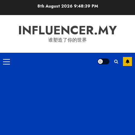
Skip
8th August 2026
9:48:39 PM
to
content
INFLUENCER.MY
谁塑造了你的世界
Primary
Menu