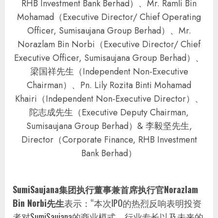
RHB Investment Bank Berhad）、Mr. Ramli Bin
Mohamad（Executive Director/ Chief Operating
Officer, Sumisaujana Group Berhad）、Mr.
Norazlam Bin Norbi（Executive Director/ Chief
Executive Officer, Sumisaujana Group Berhad）、
梁国祥先生（Independent Non-Executive
Chairman）、Pn. Lily Rozita Binti Mohamad
Khairi（Independent Non-Executive Director）、
陀志成先生（Executive Deputy Chairman,
Sumisaujana Group Berhad）& 李毅坚先生,
Director（Corporate Finance, RHB Investment
Bank Berhad）
SumiSaujana集团执行董事兼首席执行官Norazlam
Bin Norbi先生
表示：“本次IPO的热烈反响表明投资
者对SumiSaujana的商业模式、行业专长以及未来的