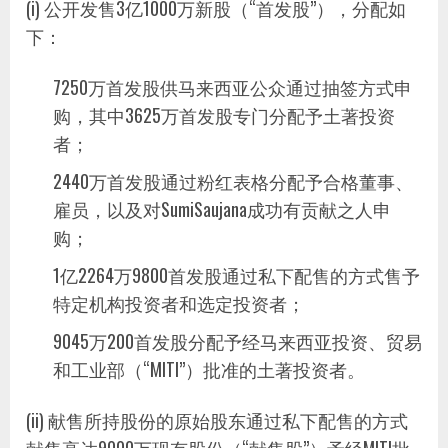
(i) 公开发售3亿1000万新股（“首发股”），分配如
下：
7250万首发股供马来西亚公众通过抽签方式申
购，其中3625万首发股专门分配予土著投资
者；
2440万首发股通过粉红表格分配予合格董事、
雇员，以及对SumiSaujana成功有贡献之人申
购；
1亿2264万9800首发股通过私下配售的方式售予
特定机构投资者和选定投资者；
9045万200首发股分配予经马来西亚投资、贸易
和工业部（“MITI”）批准的土著投资者。
(ii) 献售所持股份的原始股东通过私下配售的方式