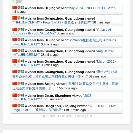
A visitor from
Beijing
viewed "
May 2024 - INFLUENCER.MY
"
5
mins ago
A visitor from
Guangzhou, Guangdong
viewed
"
INFLUENCER.MY - Page 3 of 19 - 谁塑造了你的世界
"
38 mins ago
A visitor from
Guangzhou, Guangdong
viewed "
Galaxy AI
Archives - INFLUENCER.MY
"
38 mins ago
A visitor from
Beijing
viewed "
Samaiden集团有限公司 Archives -
INFLUENCER.MY
"
38 mins ago
A visitor from
Guangzhou, Guangdong
viewed "
August 2023 -
INFLUENCER.MY
"
38 mins ago
A visitor from
Guangzhou, Guangdong
viewed "
March 2025 -
INFLUENCER.MY
"
38 mins ago
A visitor from
Guangzhou, Guangdong
viewed "
重组计划 获马
交所点头批准，民泰近电迈向财务复苏关键一步 -…
"
56 mins ago
A visitor from
Beijing
viewed "
重组计划 获马交所点头批准，民泰
近电迈向财务复苏关键一步 -…
"
56 mins ago
A visitor from
Jinan, Shandong
viewed "
2016 -
INFLUENCER.MY
"
1 hr 3 mins ago
A visitor from
Hangzhou, Zhejiang
viewed "
INFLUENCER.MY -
Page 16 of 19 - 谁塑造了你的世界
"
1 hr 7 mins ago
Get Script
Real Time
Tracking ON