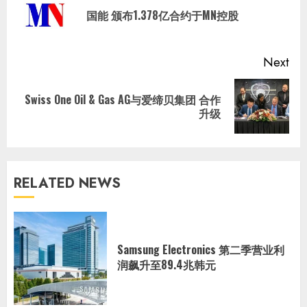
Pre
国能 颁布1.378亿合约于MN控股
pos
Next
Swiss One Oil & Gas AG与爱缔贝集团 合作
Next
升级
post:
RELATED NEWS
Samsung Electronics 第二季营业利
润飙升至89.4兆韩元