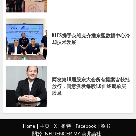
KJTS携手英维克齐推东盟数据中心冷
却技术发展
两发第18届股东大会所有提案皆获批
放行，同意派发每股1.0仙终期单层
股息
Home | 主页
X | 推特
Facebook | 脸书
關於 INFLUENCER.MY 英弗論社