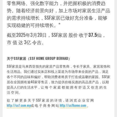
零售网络、强化数字能力，并把握积极的消费趋
势。随着经济前景向好，加上市场对家居生活产品
的需求持续增长，SSF家居已做好充分准备，能够
实现稳健的可持续增长。”
截至2025年3月20日，SSF家居 股价 收于
37.5
仙，
市 值 达 3亿 令吉。
关于
SSF
家居（
SSF HOME GROUP BERHAD
）
SSF家居是马来西亚领先的家居产品零售商，专长于家具、家居装饰和
生活用品。我们通过实体店和线上渠道为市场带来全面的产品，满足
各个不同的品味和偏好，帮助消费者将房子打造成温馨的家园。SSF家
居在全国拥有逾40家零售店，致力提供价格实惠的高品质产品，以期
提高人们的生活水平，让 每 个 家 庭 都 能 拥 有 舒 适 又 创 意 的 生
活 空 间。
欲 了 解 更 多 关 于 SSF 家 居 的 详 情，请 浏 览 企 业 官 网
http://ssf.com.my
或 电 子 商 务 网 站
http://ssfhome.com
。