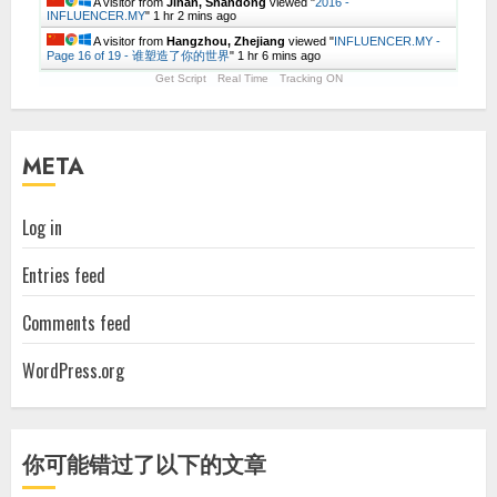
A visitor from
Jinan, Shandong
viewed "
2016 -
INFLUENCER.MY
"
1 hr 2 mins ago
A visitor from
Hangzhou, Zhejiang
viewed "
INFLUENCER.MY -
Page 16 of 19 - 谁塑造了你的世界
"
1 hr 6 mins ago
Get Script
Real Time
Tracking ON
META
Log in
Entries feed
Comments feed
WordPress.org
你可能错过了以下的文章