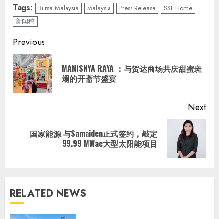
Tags:
Bursa Malaysia
Malaysia
Press Release
SSF Home
新闻稿
Continue
Previous
Reading
MANISNYA RAYA ：与贺达商场共庆甜蜜斑
Pre
斓的开斋节盛宴
pos
Next
国家能源 与Samaiden正式签约，敲定
Next
99.99 MWac大型太阳能项目
post:
RELATED NEWS