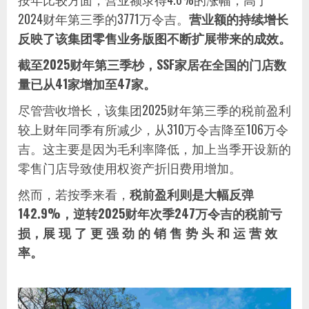
2024财年第三季的3771万令吉。
营业额的持续增长
反映了该集团零售业务版图不断扩展带来的成效。
截至2025财年第三季杪，SSF家居在全国的门店数
量已从41家增加至47家。
尽管营收增长，该集团2025财年第三季的税前盈利
较上财年同季有所减少，从310万令吉降至106万令
吉。这主要是因为毛利率降低，加上当季开设新的
零售门店导致使用权资产折旧费用增加。
然而，若按季来看，
税前盈利则是大幅反弹
142.9%，逆转2025财年次季247万令吉的税前亏
损，展 现 了 更 强 劲 的 销 售 势 头 和 运 营 效
率。