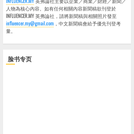
INFLUENCER.MY
英弗論社主要以企業／商業／財經／新聞／
人物為核心內容。如有任何相關內容新聞稿欲刊登於
INFLUENCER.MY 英弗論社，請將新聞稿與相關照片發至
influencer.my@gmail.com
，中文新聞稿會給予優先刊登考
量。
脸书专页