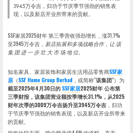
3945万令吉，归功于节庆季节强劲的销售表
现，以及新店开业所带来的贡献。
SSF家居2025财年 第三季营收强劲增长，涨31.1%
至3945万令吉，
新店拓展和多项战略合作，让 该
集 团 进 一 步 壮 大 市 场 地 位
。
知名家具、家居装饰和家居生活用品零售商
SSF家
居
（
SSF Home Group Berhad
，或简称“
该集团
”）为
截至2025年4月30日的
SSF家居
2025财年 公布第
三季财报，该集团营业额按季增长31.1%，从2025
财年次季的3009万令吉扬升至3945万令吉
，归功
于节庆季节强劲的销售表现，以及新店开业所带来
的贡献。
按年比较方面，营业额录得4.6%的涨幅，高于