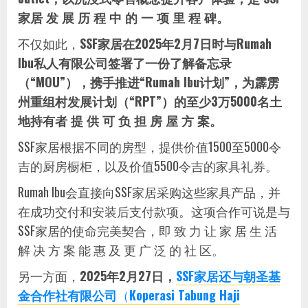
家居 发 展 历 程 中 的 一 项 里 程 碑。
不仅如此，
SSF家居在2025年2月7日时与Rumah
Ibu私人有限公司签署了一份了解备忘录
（“MOU”），携手推进“Rumah Ibu计划”，为霹雳
州重组村发展计划（“RPT”）的至少3万5000名土
地持有者 提 供 可 负 担 房 屋 方 案。
SSF家居根据不同的房型，提供价值1500至5000令
吉的厨房橱柜，以及价值5500令吉的家具礼券。
Rumah Ibu会直接向SSF家居采购这些家具产品，并
在成功交付和安装后支付款项。这项合作可说是与
SSF家居的使命完美契合，即 致 力 让 家 居 生 活
解 决 方 案 能 惠 及 更 广 泛 的 社 区。
另一方面，
2025年2月27日，
SSF家居还与朝圣基
金合作社有限公司
（
Koperasi Tabung Haji