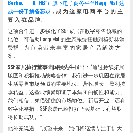
Berhad
，“
KTHB
”）旗下电子商务平台
Haqqi Mall达
成一份了解备忘录
，成 为 这 家 电 商 平 台 的 主
要 入 驻 品 牌。
这项合作进一步强化了SSF家居在数字零售领域的
地位，可借助Haqqi Mall的生态系统接触到穆斯林消
费群，为 市 场 带 来 丰 富 的 家 居 产 品 解 决 方
案。
SSF
家居执行董事陆国强先生
指出：“通过持续拓展
版图和积极推动战略合作，我们进一步巩固在家居
生活零售市场领域的重要地位。营收增长、盈利按
季转盈，这些成绩皆印证了本集团的韧性和能力。
我们相信，凭借强稳的市场地位、新店开业，还有
数字化举措，SSF家居已经打好坚实基础，有望取
得长期成功。”
他补充说道：“展望未来，我们将继续专注于扩大