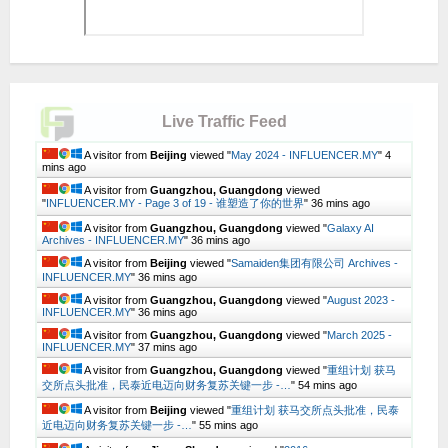
Live Traffic Feed
A visitor from
Beijing
viewed "
May 2024 - INFLUENCER.MY
"
4
mins ago
A visitor from
Guangzhou, Guangdong
viewed
"
INFLUENCER.MY - Page 3 of 19 - 谁塑造了你的世界
"
36 mins ago
A visitor from
Guangzhou, Guangdong
viewed "
Galaxy AI
Archives - INFLUENCER.MY
"
36 mins ago
A visitor from
Beijing
viewed "
Samaiden集团有限公司 Archives -
INFLUENCER.MY
"
36 mins ago
A visitor from
Guangzhou, Guangdong
viewed "
August 2023 -
INFLUENCER.MY
"
37 mins ago
A visitor from
Guangzhou, Guangdong
viewed "
March 2025 -
INFLUENCER.MY
"
37 mins ago
A visitor from
Guangzhou, Guangdong
viewed "
重组计划 获马
交所点头批准，民泰近电迈向财务复苏关键一步 -…
"
54 mins ago
A visitor from
Beijing
viewed "
重组计划 获马交所点头批准，民泰
近电迈向财务复苏关键一步 -…
"
55 mins ago