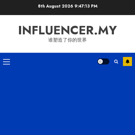
Skip
8th August 2026
9:47:14 PM
to
content
INFLUENCER.MY
谁塑造了你的世界
Primary
Menu