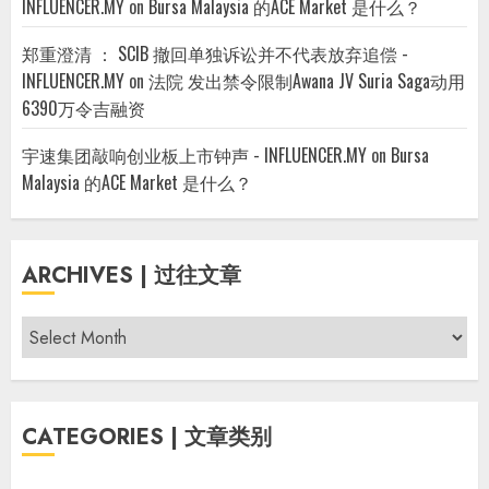
INFLUENCER.MY
on
Bursa Malaysia 的ACE Market 是什么？
郑重澄清 ： SCIB 撤回单独诉讼并不代表放弃追偿 -
INFLUENCER.MY
on
法院 发出禁令限制Awana JV Suria Saga动用
6390万令吉融资
宇速集团敲响创业板上市钟声 - INFLUENCER.MY
on
Bursa
Malaysia 的ACE Market 是什么？
ARCHIVES | 过往文章
Archives
|
过
往
CATEGORIES | 文章类别
文
章