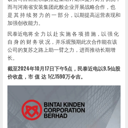
而与河南省安装集团此般企业开展战略合作，也
是 其 持 续 努 力 的 一 部 分，以期提高运营表现和
加强创收能力。
民泰近电将 全 力 以 赴 实 施 各 项 措 施，以 强 化
自 身 的 财 务 状 况，并乐观预期此次合作能在该
公司的复苏之路上助一臂之力，进而推动长期增
长。
截至2024年10月17日下午5点，民泰近电以9.5仙股
价收盘，市 值 达 1亿1590万令吉。