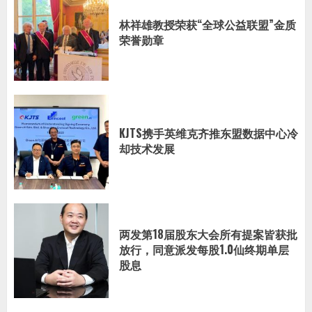
林祥雄教授荣获“全球公益联盟”金质
荣誉勋章
KJTS携手英维克齐推东盟数据中心冷
却技术发展
两发第18届股东大会所有提案皆获批
放行，同意派发每股1.0仙终期单层
股息