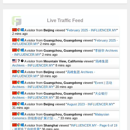
Live Traffic Feed
A visitor from
Beijing
viewed "
February 2025 - INFLUENCER.MY
"
2 mins ago
A visitor from
Guangzhou, Guangdong
viewed "
February 2025 -
INFLUENCER.MY
"
2 mins ago
A visitor from
Guangzhou, Guangdong
viewed "
李丽华 Archives
- INFLUENCER.MY
"
2 mins ago
A visitor from
Mountain View, California
viewed "
高峰集团
Archives - INFLUENCER.MY
"
8 mins ago
A visitor from
Beijing
viewed "
高峰集团 Archives -
INFLUENCER.MY
"
10 mins ago
A visitor from
Guangzhou, Guangdong
viewed "
Event | 活动
Archives - INFLUENCER.MY
"
20 mins ago
A visitor from
Guangzhou, Guangdong
viewed "
大众银行
Archives - INFLUENCER.MY
"
30 mins ago
A visitor from
Beijing
viewed "
August 2023 - INFLUENCER.MY
"
31 mins ago
A visitor from
Guangzhou, Guangdong
viewed "
Malaysian
Genomics 持续推动扩展计划 -…
"
33 mins ago
A visitor from
Shanghai
viewed "
INFLUENCER.MY - Page 6 of 19
- 谁塑造了你的世界
"
36 mins ago