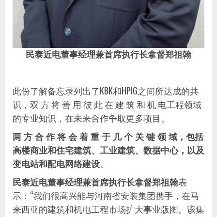
民泰近电董事经理兼首席执行长拿督郑祖翰
此份了解备忘录列出了KBK和HPIG之间所达成的共
识，双 方 将 善 用 彼 此 在 建 筑 和 机 电工程领域
的专业知识，在未来合作争取更多项目。
两 方 合 作 将 会 着 重 于 几 个 关 键 领 域，包括
高楼商业和住宅建筑、工业建筑、数据中心，以及
变电站和配电网络建设
。
民泰近电董事经理兼首席执行长拿督郑祖翰
表
示：“我们很高兴能与河南省安装集团携手，在马
来西亚的建筑和机电工程市场扩大事业版图。该集