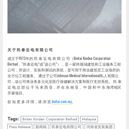
关 于 民 泰 近 电 有 限 公 司
成立于1973年的 民 泰 近 电 有 限 公 司（Bintai Kinden Corporation
Berhad，“民泰近电”或“该公司”），是一家跨领域建筑和工业服务工程
公司，所设计、安装和测试的系统，是可用于商业建筑至工业场所的
全方位工程服务。 通过子公司Johnson Medical International私人有限公
司，该公司将业务多元化至医疗保健解决方案和医疗支持系统。 民 泰
近 电 总 部 位 于 马 来 西 亚，并 在 东 南 亚 、中 国 和 中 东 海湾地区
开展项目。
欲 知 更 多 详 情，请 浏 览
bintai.com.my
。
Tags:
Bintan Kindan Corporation Berhad
Malaysia
Press Release
新闻稿
民泰近电有限公司
河南省安装集团