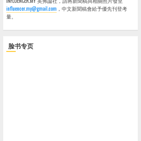
INFLUENCER.MY 英弗論社，請將新聞稿與相關照片發至
influencer.my@gmail.com
，中文新聞稿會給予優先刊登考
量。
脸书专页