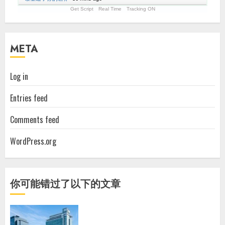
Get Script
Real Time
Tracking ON
META
Log in
Entries feed
Comments feed
WordPress.org
你可能错过了以下的文章