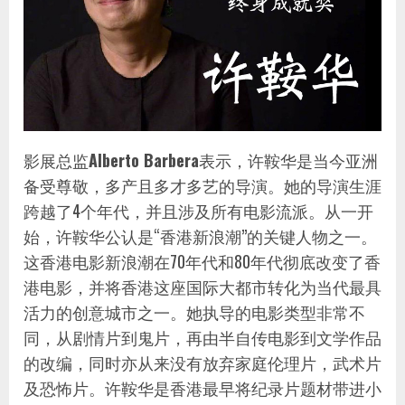
影展总监
Alberto Barbera
表示，许鞍华是当今亚洲
备受尊敬，多产且多才多艺的导演。她的导演生涯
跨越了4个年代，并且涉及所有电影流派。从一开
始，许鞍华公认是“香港新浪潮”的关键人物之一。
这香港电影新浪潮在70年代和80年代彻底改变了香
港电影，并将香港这座国际大都市转化为当代最具
活力的创意城市之一。她执导的电影类型非常不
同，从剧情片到鬼片，再由半自传电影到文学作品
的改编，同时亦从来没有放弃家庭伦理片，武术片
及恐怖片。许鞍华是香港最早将纪录片题材带进小