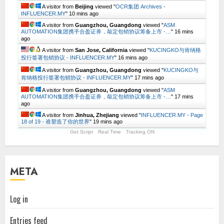
A visitor from
Beijing
viewed "
OCR集团 Archives -
INFLUENCER.MY
"
10 mins ago
A visitor from
Guangzhou, Guangdong
viewed "
ASM
AUTOMATION集团携手合盈证券，敲定包销协议筹备上市 -…
"
16 mins
ago
A visitor from
San Jose, California
viewed "
KUCINGKO与肯纳格
投行签署包销协议 - INFLUENCER.MY
"
17 mins ago
A visitor from
Guangzhou, Guangdong
viewed "
KUCINGKO与
肯纳格投行签署包销协议 - INFLUENCER.MY
"
17 mins ago
A visitor from
Guangzhou, Guangdong
viewed "
ASM
AUTOMATION集团携手合盈证券，敲定包销协议筹备上市 -…
"
17 mins
ago
A visitor from
Jinhua, Zhejiang
viewed "
INFLUENCER.MY - Page
18 of 19 - 谁塑造了你的世界
"
19 mins ago
Get Script
Real Time
Tracking ON
META
Log in
Entries feed