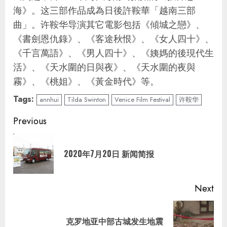
海》。这三部作品成為日後許鞍華「越南三部
曲」。许鞍华导演其它電影包括《傾城之戀》、
《書劍恩仇錄》、《客途秋恨》、《女人四十》、
《千言萬語》、《男人四十》、《姨媽的後現代生
活》、《天水圍的日與夜》、《天水圍的夜與
霧》、《桃姐》、《黃金時代》等。
Tags:
annhui
Tilda Swinton
Venice Film Festival
许鞍华
Continue
Previous
Reading
Pre
2020年7月20日 新闻简报
pos
Next
Next
克罗地亚中部古城发生地震