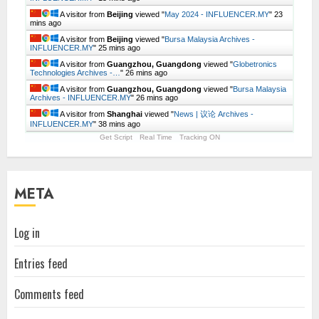
A visitor from
Beijing
viewed "
May 2024 - INFLUENCER.MY
"
24
mins ago
A visitor from
Beijing
viewed "
Bursa Malaysia Archives -
INFLUENCER.MY
"
25 mins ago
A visitor from
Guangzhou, Guangdong
viewed "
Globetronics
Technologies Archives -…
"
26 mins ago
A visitor from
Guangzhou, Guangdong
viewed "
Bursa Malaysia
Archives - INFLUENCER.MY
"
26 mins ago
A visitor from
Shanghai
viewed "
News | 议论 Archives -
INFLUENCER.MY
"
38 mins ago
Get Script
Real Time
Tracking ON
META
Log in
Entries feed
Comments feed