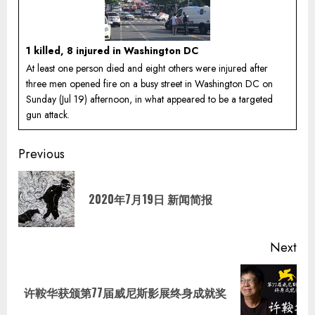
1 killed, 8 injured in Washington DC
At least one person died and eight others were injured after
three men opened fire on a busy street in Washington DC on
Sunday (Jul 19) afternoon, in what appeared to be a targeted
gun attack.
Continue
Previous
Reading
Pre
2020年7月19日 新闻简报
pos
Next
Next
许鞍华获颁第77届威尼斯影展终身成就奖
post: