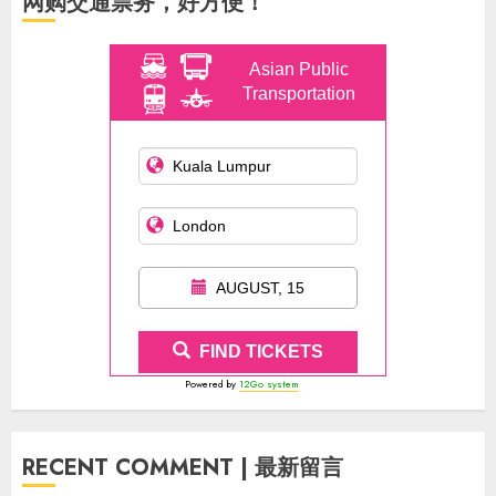
网购交通票务，好方便！
Asian Public
Transportation
AUGUST, 15
FIND TICKETS
Powered by
12Go system
RECENT COMMENT | 最新留言