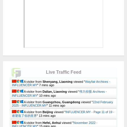
Live Traffic Feed
A visitor from
Shenyang, Liaoning
viewed "
Wayfair Archives -
INFLUENCER.MY
"
7 mins ago
A visitor from
Dalian, Liaoning
viewed "
伟力控股 Archives -
INFLUENCER.MY
"
10 mins ago
A visitor from
Guangzhou, Guangdong
viewed "
22nd February
2025 - INFLUENCER.MY
"
11 mins ago
A visitor from
Beijing
viewed "
INFLUENCER.MY - Page 11 of 19 -
谁塑造了你的世界
"
13 mins ago
A visitor from
Hefei, Anhui
viewed "
November 2022 -
INFLUENCER.MY
"
15 mins ago