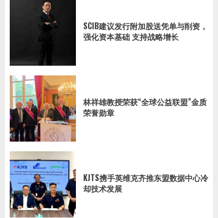
SCIB建议发行附加股送凭单与削资，
强化资本基础 支持战略增长
林祥雄教授荣获“全球公益联盟”金质
荣誉勋章
KJTS携手英维克齐推东盟数据中心冷
却技术发展