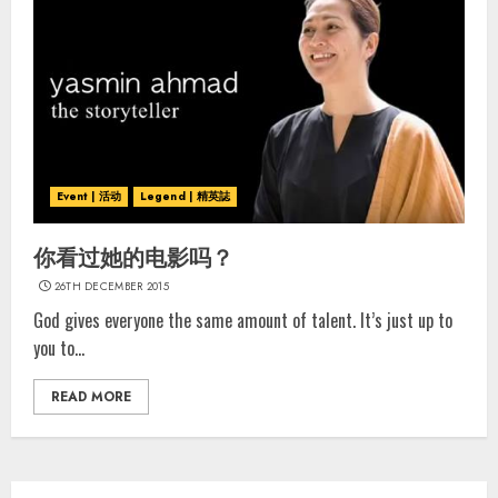
Event | 活动
Legend | 精英誌
你看过她的电影吗？
26TH DECEMBER 2015
God gives everyone the same amount of talent. It’s just up to
you to...
READ MORE