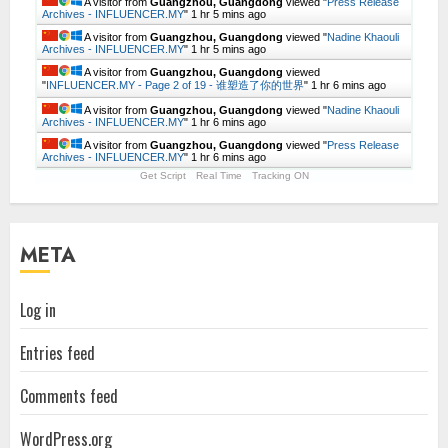
A visitor from
Guangzhou, Guangdong
viewed "
Press Release
Archives - INFLUENCER.MY
"
1 hr 5 mins ago
A visitor from
Guangzhou, Guangdong
viewed "
Nadine Khaouli
Archives - INFLUENCER.MY
"
1 hr 5 mins ago
A visitor from
Guangzhou, Guangdong
viewed
"
INFLUENCER.MY - Page 2 of 19 - 谁塑造了你的世界
"
1 hr 6 mins ago
A visitor from
Guangzhou, Guangdong
viewed "
Nadine Khaouli
Archives - INFLUENCER.MY
"
1 hr 6 mins ago
A visitor from
Guangzhou, Guangdong
viewed "
Press Release
Archives - INFLUENCER.MY
"
1 hr 6 mins ago
Get Script
Real Time
Tracking ON
META
Log in
Entries feed
Comments feed
WordPress.org