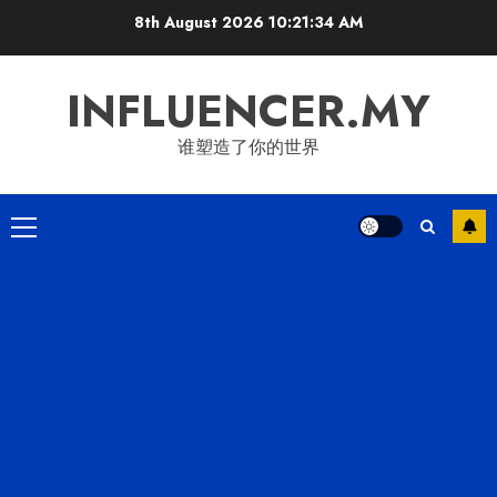
Skip
8th August 2026
10:21:35 AM
to
content
INFLUENCER.MY
谁塑造了你的世界
Primary
Menu