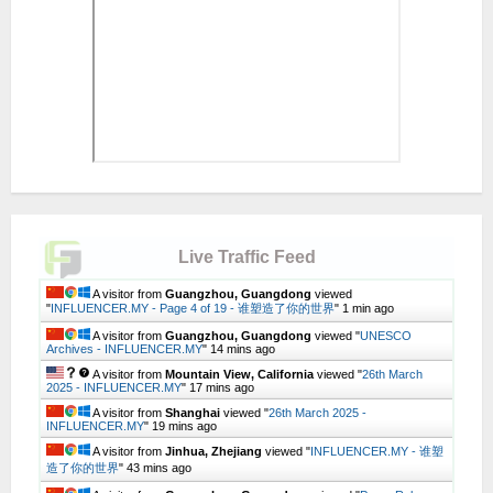
Live Traffic Feed
A visitor from
Guangzhou, Guangdong
viewed
"
INFLUENCER.MY - Page 4 of 19 - 谁塑造了你的世界
"
1 min ago
A visitor from
Guangzhou, Guangdong
viewed "
UNESCO
Archives - INFLUENCER.MY
"
14 mins ago
A visitor from
Mountain View, California
viewed "
26th March
2025 - INFLUENCER.MY
"
17 mins ago
A visitor from
Shanghai
viewed "
26th March 2025 -
INFLUENCER.MY
"
19 mins ago
A visitor from
Jinhua, Zhejiang
viewed "
INFLUENCER.MY - 谁塑
造了你的世界
"
43 mins ago